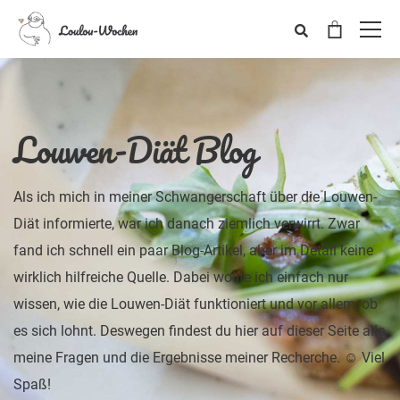
Louwen-Diät Blog
Als ich mich in meiner Schwangerschaft über die Louwen-
Diät informierte, war ich danach ziemlich verwirrt. Zwar
fand ich schnell ein paar Blog-Artikel, aber im Detail keine
wirklich hilfreiche Quelle. Dabei wollte ich einfach nur
wissen, wie die Louwen-Diät funktioniert und vor allem, ob
es sich lohnt. Deswegen findest du hier auf dieser Seite alle
meine Fragen und die Ergebnisse meiner Recherche. ☺ Viel
Spaß!